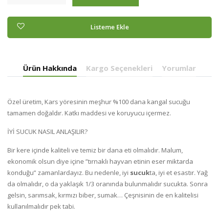
Listeme Ekle
Ürün Hakkında
Kargo Seçenekleri
Yorumlar
Özel üretim, Kars yöresinin meşhur %100 dana kangal sucuğu
tamamen doğaldır. Katkı maddesi ve koruyucu içermez.
İYİ SUCUK NASIL ANLAŞILIR?
Bir kere içinde kaliteli ve temiz bir dana eti olmalıdır. Malum,
ekonomik olsun diye içine ”tırnaklı hayvan etinin eser miktarda
konduğu” zamanlardayız. Bu nedenle, iyi
sucuk
ta, iyi et esastır. Yağ
da olmalıdır, o da yaklaşık 1/3 oranında bulunmalıdır sucukta. Sonra
gelsin, sarımsak, kırmızı biber, sumak… Çeşnisinin de en kalitelisi
kullanılmalıdır pek tabi.