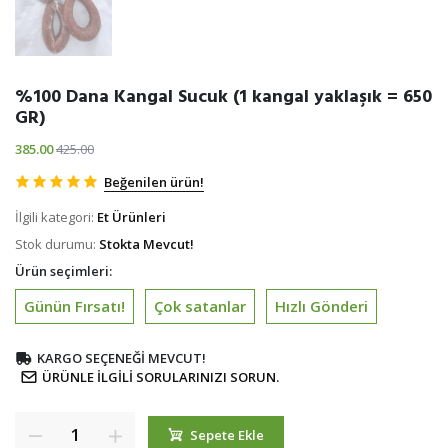
%100 Dana Kangal Sucuk (1 kangal yaklaşık = 650
GR)
385.00
425.00
Beğenilen ürün!
İlgili kategori:
Et Ürünleri
Stok durumu:
Stokta Mevcut!
Ürün seçimleri:
Günün Fırsatı!
Çok satanlar
Hızlı Gönderi
KARGO SEÇENEĞI MEVCUT!
ÜRÜNLE ILGILI SORULARINIZI SORUN.
Sepete Ekle