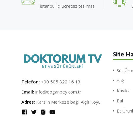
İstanbul içi ücretsiz teslimat
D
Site Ha
Süt Ürün
Yağ
Telefon:
+90 505 822 16 13
Kavılca
Email:
info@doganbey.com.tr
Bal
Adres:
Kars’ın Merkeze bağlı Alçılı Köyü
Et Ürünl