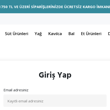
1750 TL VE ÜZERİ SİPARİŞLERİNİZDE ÜCRETSİZ KARGO İMKANI
Süt Ürünleri
Yağ
Kavılca
Bal
Et Ürünleri
Giriş Yap
Email adresiniz